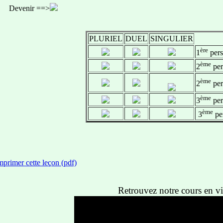
evenir ==>
PLURIEL
DUEL
SINGULIER
ère
1
pers
ème
2
per
ème
2
per
ème
3
per
ème
3
pe
mprimer cette leçon (pdf)
Retrouvez notre cours en vi