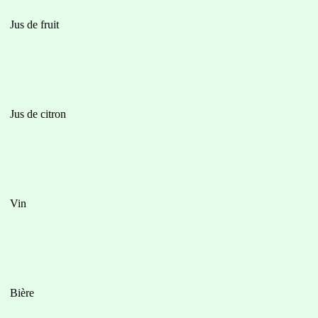
us de fruit
us de citron
Vin
Bière